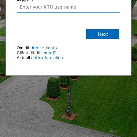
Next
Om ditt
kth.se-konto
Glömt ditt
lösenord?
Aktuell
driftsinformation