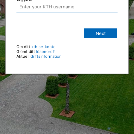
Next
Om ditt
kth.se-konto
Glömt ditt
lösenord?
Aktuell
driftsinformation