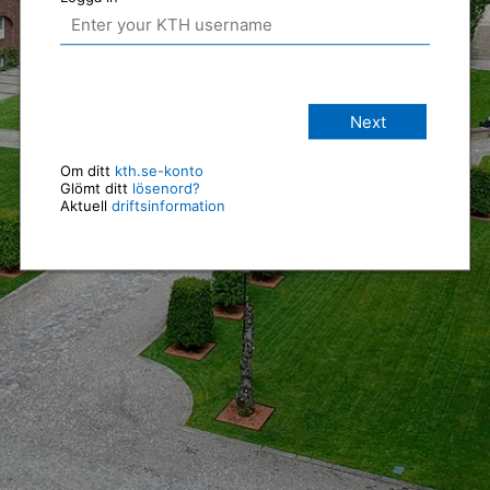
Next
Om ditt
kth.se-konto
Glömt ditt
lösenord?
Aktuell
driftsinformation