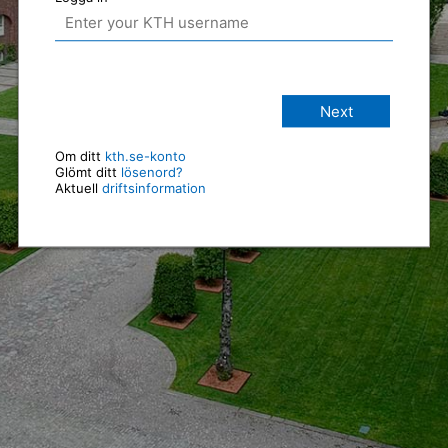
Next
Om ditt
kth.se-konto
Glömt ditt
lösenord?
Aktuell
driftsinformation