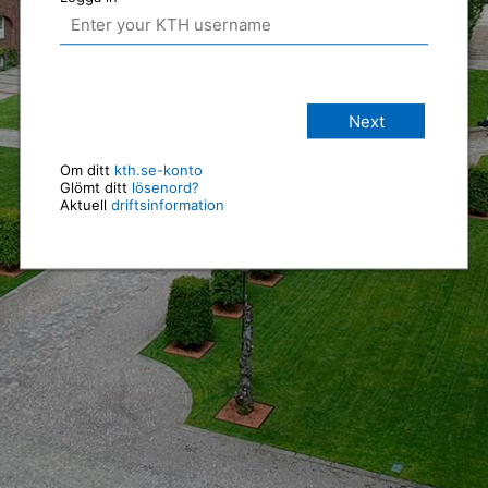
Next
Om ditt
kth.se-konto
Glömt ditt
lösenord?
Aktuell
driftsinformation