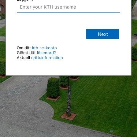
Next
Om ditt
kth.se-konto
Glömt ditt
lösenord?
Aktuell
driftsinformation