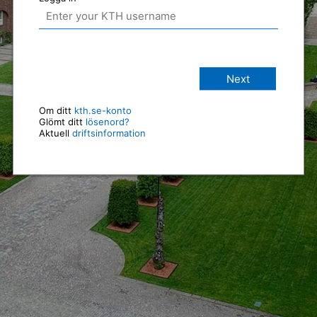
Next
Om ditt
kth.se-konto
Glömt ditt
lösenord?
Aktuell
driftsinformation