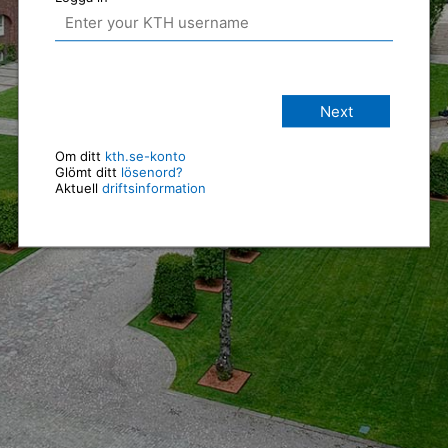
Next
Om ditt
kth.se-konto
Glömt ditt
lösenord?
Aktuell
driftsinformation