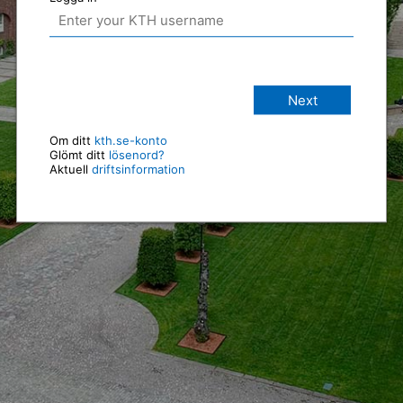
Next
Om ditt
kth.se-konto
Glömt ditt
lösenord?
Aktuell
driftsinformation