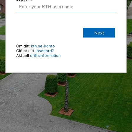
Next
Om ditt
kth.se-konto
Glömt ditt
lösenord?
Aktuell
driftsinformation