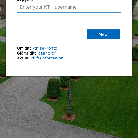
Next
Om ditt
kth.se-konto
Glömt ditt
lösenord?
Aktuell
driftsinformation