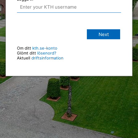
Next
Om ditt
kth.se-konto
Glömt ditt
lösenord?
Aktuell
driftsinformation