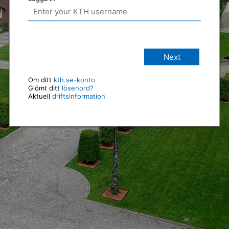
Next
Om ditt
kth.se-konto
Glömt ditt
lösenord?
Aktuell
driftsinformation