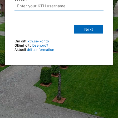
Next
Om ditt
kth.se-konto
Glömt ditt
lösenord?
Aktuell
driftsinformation