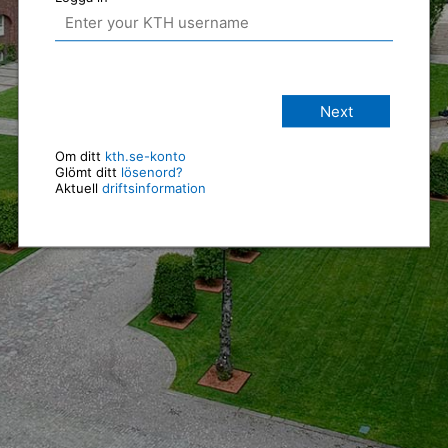
Next
Om ditt
kth.se-konto
Glömt ditt
lösenord?
Aktuell
driftsinformation