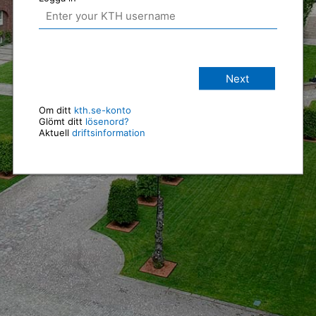
Next
Om ditt
kth.se-konto
Glömt ditt
lösenord?
Aktuell
driftsinformation