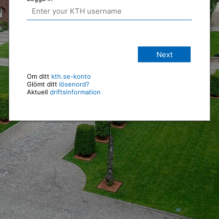
Next
Om ditt
kth.se-konto
Glömt ditt
lösenord?
Aktuell
driftsinformation