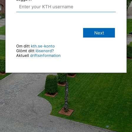
Next
Om ditt
kth.se-konto
Glömt ditt
lösenord?
Aktuell
driftsinformation