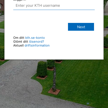
Next
Om ditt
kth.se-konto
Glömt ditt
lösenord?
Aktuell
driftsinformation