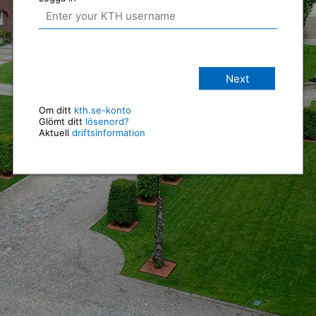
Next
Om ditt
kth.se-konto
Glömt ditt
lösenord?
Aktuell
driftsinformation