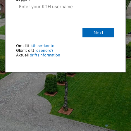
Next
Om ditt
kth.se-konto
Glömt ditt
lösenord?
Aktuell
driftsinformation