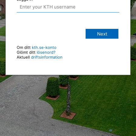
Next
Om ditt
kth.se-konto
Glömt ditt
lösenord?
Aktuell
driftsinformation