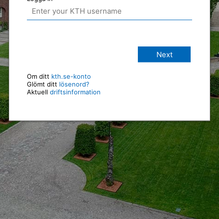
Next
Om ditt
kth.se-konto
Glömt ditt
lösenord?
Aktuell
driftsinformation