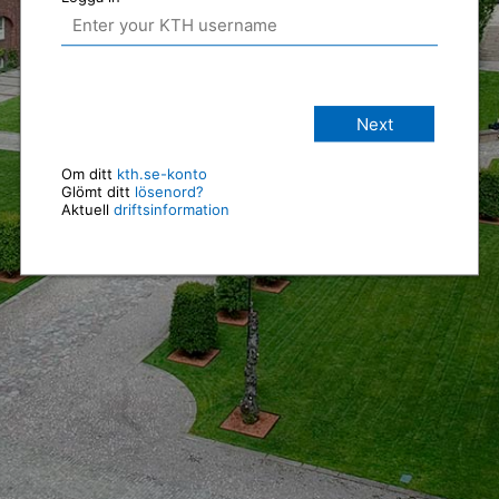
Next
Om ditt
kth.se-konto
Glömt ditt
lösenord?
Aktuell
driftsinformation