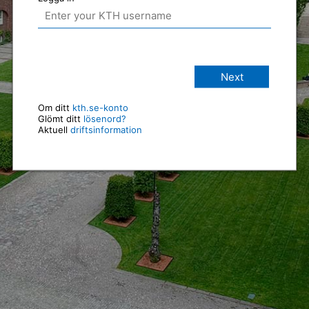
Next
Om ditt
kth.se-konto
Glömt ditt
lösenord?
Aktuell
driftsinformation