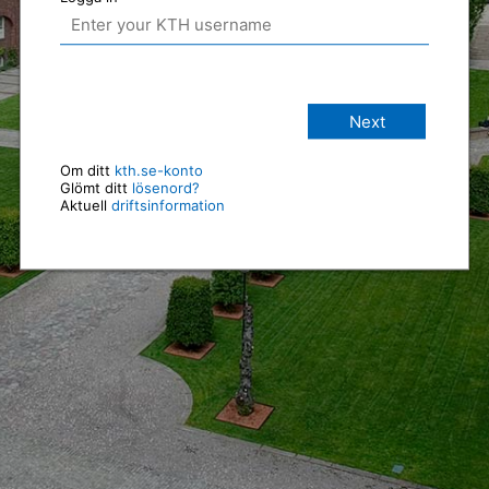
Next
Om ditt
kth.se-konto
Glömt ditt
lösenord?
Aktuell
driftsinformation