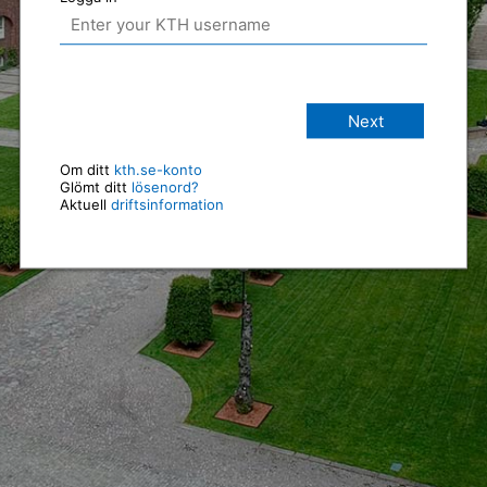
Next
Om ditt
kth.se-konto
Glömt ditt
lösenord?
Aktuell
driftsinformation