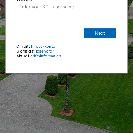
Next
Om ditt
kth.se-konto
Glömt ditt
lösenord?
Aktuell
driftsinformation