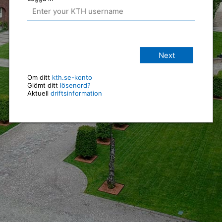
Next
Om ditt
kth.se-konto
Glömt ditt
lösenord?
Aktuell
driftsinformation