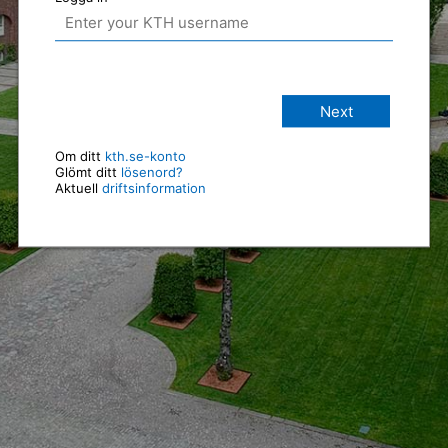
Next
Om ditt
kth.se-konto
Glömt ditt
lösenord?
Aktuell
driftsinformation