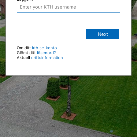
Next
Om ditt
kth.se-konto
Glömt ditt
lösenord?
Aktuell
driftsinformation