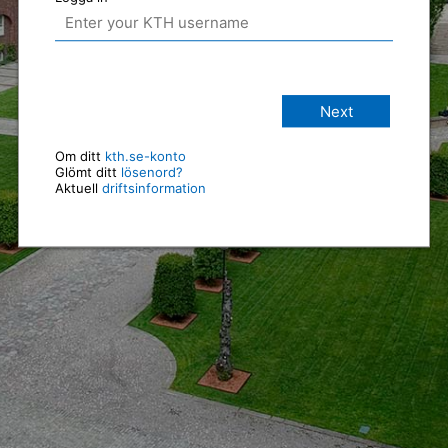
Next
Om ditt
kth.se-konto
Glömt ditt
lösenord?
Aktuell
driftsinformation