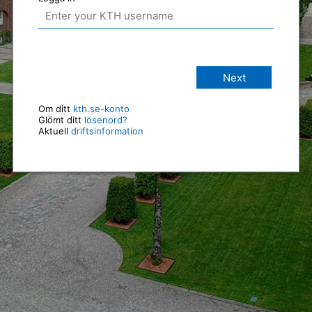
Next
Om ditt
kth.se-konto
Glömt ditt
lösenord?
Aktuell
driftsinformation