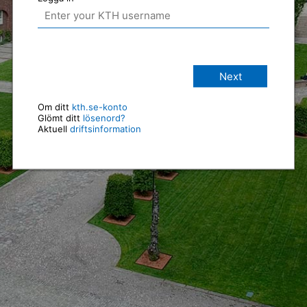
Next
Om ditt
kth.se-konto
Glömt ditt
lösenord?
Aktuell
driftsinformation