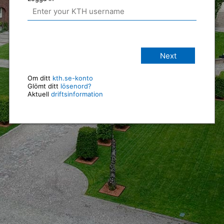
Next
Om ditt
kth.se-konto
Glömt ditt
lösenord?
Aktuell
driftsinformation